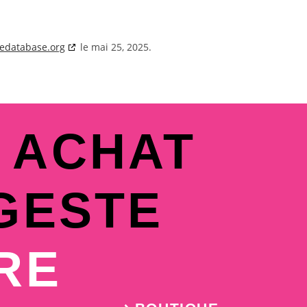
iedatabase.org
le mai 25, 2025.
 ACHAT
GESTE
RE